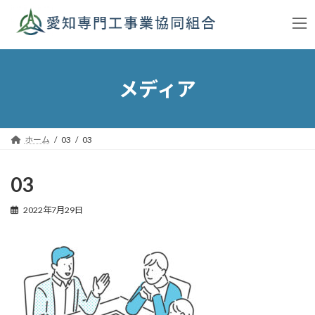
コ
ナ
ン
ビ
テ
ゲ
ン
ー
ツ
シ
へ
ョ
メディア
ス
ン
キ
に
ッ
移
プ
動
ホーム
03
03
03
2022年7月29日