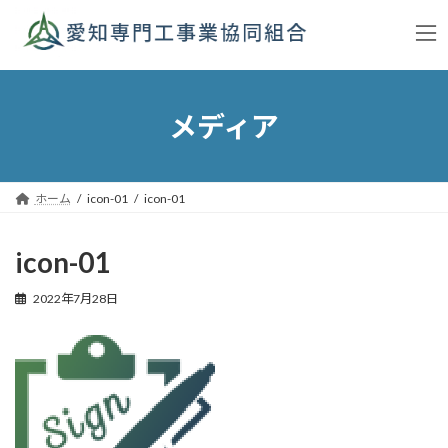
コ
ナ
ン
ビ
テ
ゲ
ン
ー
ツ
シ
へ
ョ
メディア
ス
ン
キ
に
ッ
移
プ
動
ホーム
icon-01
icon-01
icon-01
2022年7月28日