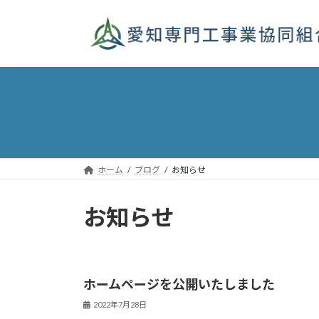
コ
ナ
ン
ビ
テ
ゲ
ン
ー
ツ
シ
へ
ョ
ス
ン
キ
に
ッ
移
プ
動
ホーム
ブログ
お知らせ
お知らせ
ホームページを公開いたしました
2022年7月28日